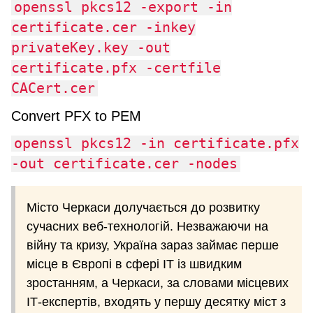
openssl pkcs12 -export -in
certificate.cer -inkey
privateKey.key -out
certificate.pfx -certfile
CACert.cer
Convert PFX to PEM
openssl pkcs12 -in certificate.pfx
-out certificate.cer -nodes
Місто Черкаси долучається до розвитку
сучасних веб-технологій. Незважаючи на
війну та кризу, Україна зараз займає перше
місце в Європі в сфері ІТ із швидким
зростанням, а Черкаси, за словами місцевих
ІТ-експертів, входять у першу десятку міст з