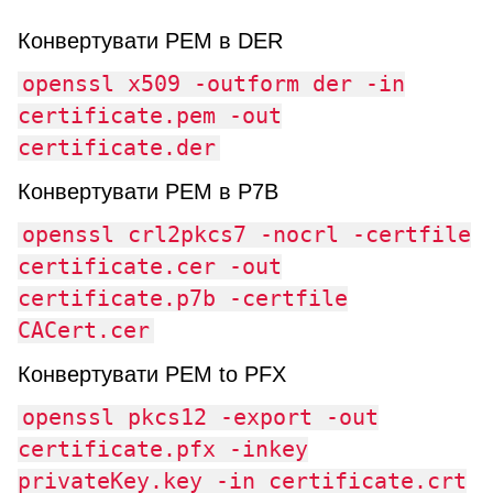
Конвертувати PEM в DER
openssl x509 -outform der -in
certificate.pem -out
certificate.der
Конвертувати PEM в P7B
openssl crl2pkcs7 -nocrl -certfile
certificate.cer -out
certificate.p7b -certfile
CACert.cer
Конвертувати PEM to PFX
openssl pkcs12 -export -out
certificate.pfx -inkey
privateKey.key -in certificate.crt